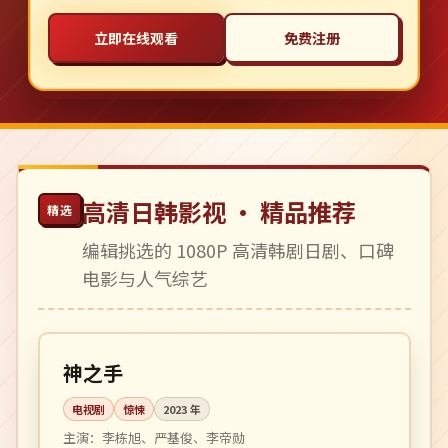
立即在线观看
免费注册
高清日韩影视 · 精品推荐
精选
编辑挑选的 1080P 高清韩剧日剧、口碑
电影与人气综艺
全 12 集
完结
韩国
神之手
电视剧
惊悚
2023
年
主演：
李栋旭、严基俊、李帝勋