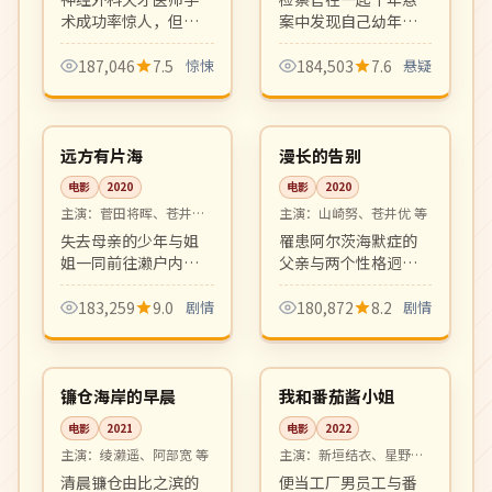
术成功率惊人，但每
案中发现自己幼年记
次手术后都有诡异巧
忆的诡异回响，每一
合发生。医疗惊悚与
次接近真相都会触发
187,046
7.5
惊悚
184,503
7.6
悬疑
超自然悬念的混合，
命运的反噬。烧脑反
99:49
99:10
氛围阴郁张力十足。
转密集，悬疑迷必看
高分
高分
的硬核韩剧。
日本
日本
远方有片海
漫长的告别
电影
2020
电影
2020
主演：
菅田将晖、苍井优
主演：
山崎努、苍井优 等
等
失去母亲的少年与姐
罹患阿尔茨海默症的
姐一同前往濑户内海
父亲与两个性格迥异
寻找母亲遗物。海
女儿的七年家庭日
风、岛屿、小巷里的
常。平静叙述中藏着
183,259
9.0
剧情
180,872
8.2
剧情
家族温情，是是枝裕
深沉父爱，是治愈系
99:51
99:53
和式家族电影的延
日影的代表作。
高分
高分
续。
日本
日本
镰仓海岸的早晨
我和番茄酱小姐
电影
2021
电影
2022
主演：
绫濑遥、阿部宽 等
主演：
新垣结衣、星野源
等
清晨镰仓由比之滨的
便当工厂男员工与番