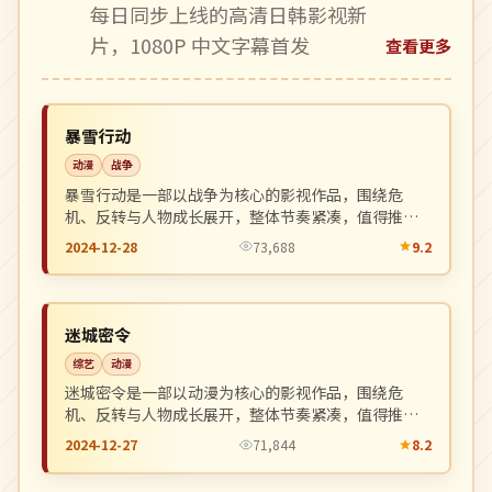
每日同步上线的高清日韩影视新
片，1080P 中文字幕首发
查看更多
杜比
NEW
美国
暴雪行动
动漫
战争
暴雪行动是一部以战争为核心的影视作品，围绕危
机、反转与人物成长展开，整体节奏紧凑，值得推荐
观看。
2024-12-28
73,688
9.2
完结
NEW
中国
迷城密令
综艺
动漫
迷城密令是一部以动漫为核心的影视作品，围绕危
机、反转与人物成长展开，整体节奏紧凑，值得推荐
观看。
2024-12-27
71,844
8.2
4K