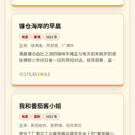
99 分钟
高分
日本
镰仓海岸的早晨
电影
爱情
2021
年
主演：
绫濑遥、阿部宽、广濑铃
清晨镰仓由比之滨的咖啡车摊主与每天前来跑步的退
役棒球少年间日复一日的简短对话。极简叙事、留白
动人。
179,453
8.0
104 分钟
高分
日本
我和番茄酱小姐
电影
喜剧
2022
年
主演：
新垣结衣、星野源、松冈茉优
便当工厂男员工与番茄酱品牌发布会上的"番茄酱小