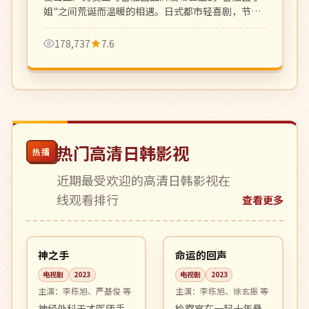
姐"之间荒诞而温暖的相遇。日式都市轻喜剧，节奏
轻盈对白可爱。
178,737
7.6
热门高清日韩影视
热播
近期最受欢迎的高清日韩影视在
线观看排行
查看更多
12:13
12:25
完结
4K
韩国
韩国
神之手
命运的回声
电视剧
2023
电视剧
2023
主演：
李栋旭、严基俊 等
主演：
李栋旭、徐玄振 等
神经外科天才医师手
检察官在一起十年悬