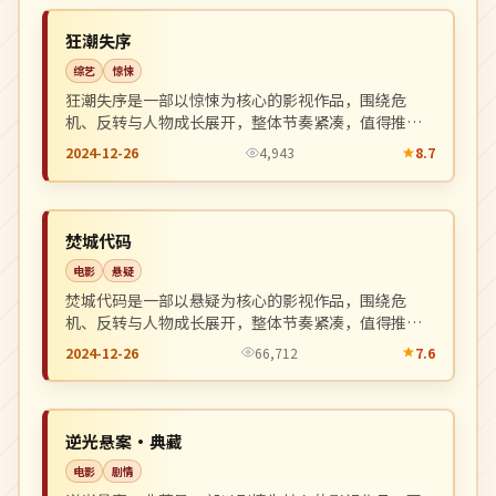
NEW
韩国
狂潮失序
综艺
惊悚
狂潮失序是一部以惊悚为核心的影视作品，围绕危
机、反转与人物成长展开，整体节奏紧凑，值得推荐
观看。
2024-12-26
4,943
8.7
独播
NEW
韩国
焚城代码
电影
悬疑
焚城代码是一部以悬疑为核心的影视作品，围绕危
机、反转与人物成长展开，整体节奏紧凑，值得推荐
观看。
2024-12-26
66,712
7.6
院线
NEW
美国
逆光悬案·典藏
电影
剧情