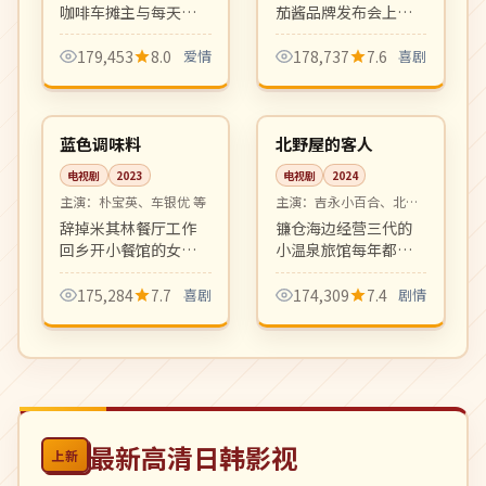
咖啡车摊主与每天前
茄酱品牌发布会上
来跑步的退役棒球少
的"番茄酱小姐"之间
年间日复一日的简短
荒诞而温暖的相遇。
179,453
8.0
爱情
178,737
7.6
喜剧
对话。极简叙事、留
日式都市轻喜剧，节
12:12
08:17
白动人。
奏轻盈对白可爱。
完结
高分
韩国
日本
蓝色调味料
北野屋的客人
电视剧
2023
电视剧
2024
主演：
朴宝英、车银优 等
主演：
吉永小百合、北野
武 等
辞掉米其林餐厅工作
镰仓海边经营三代的
回乡开小餐馆的女厨
小温泉旅馆每年都有
师与同村青梅竹马的
相同的客人在同一天
日常治愈喜剧。美食
到访。日式风物与人
175,284
7.7
喜剧
174,309
7.4
剧情
与温情并存，宝藏档
情味十足的温情群像
期黑马剧。
剧。
最新高清日韩影视
上新