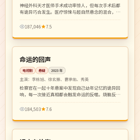
神经外科天才医师手术成功率惊人，但每次手术后都
有诡异巧合发生。医疗惊悚与超自然悬念的混合，氛
围阴郁张力十足。
187,046
7.5
更新至 12 集
4K
韩国
命运的回声
电视剧
悬疑
2023
年
主演：
李栋旭、徐玄振、曹承佑、秀英
检察官在一起十年悬案中发现自己幼年记忆的诡异回
响，每一次接近真相都会触发命运的反噬。烧脑反转
密集，悬疑迷必看的硬核韩剧。
184,503
7.6
120 分钟
高分
日本