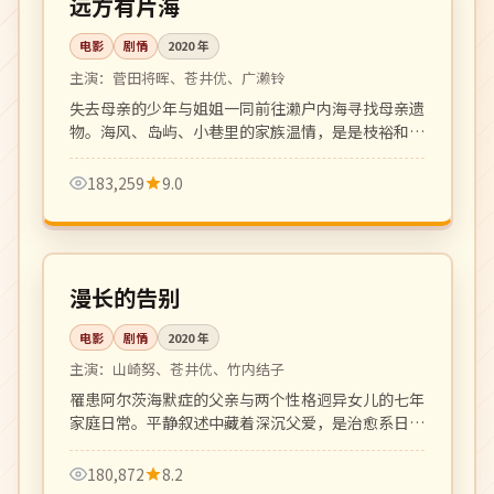
远方有片海
电影
剧情
2020
年
主演：
菅田将晖、苍井优、广濑铃
失去母亲的少年与姐姐一同前往濑户内海寻找母亲遗
物。海风、岛屿、小巷里的家族温情，是是枝裕和式
家族电影的延续。
183,259
9.0
127 分钟
高分
日本
漫长的告别
电影
剧情
2020
年
主演：
山崎努、苍井优、竹内结子
罹患阿尔茨海默症的父亲与两个性格迥异女儿的七年
家庭日常。平静叙述中藏着深沉父爱，是治愈系日影
的代表作。
180,872
8.2